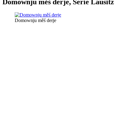
Domownju měś derje, Serie Lausitz
Domownju měś derje