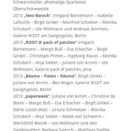
Schwarzmüller, ehemalige Sparkasse
Oberschöneweide
2013
„Neo-Barock“
, Irmgard Bornemann – Isabelle
Lafeuille – Birgit Ginkel – Manfred Schieber – Monika
Schubert – Ute Wöllmann und Andreas Amrhein,
Galerie ROOT am Savignyplatz, Berlin
2013
„ROOT @ pack of patches“
Irmgard
Bornemann – Margit Buß – Eva Erbacher – Birgit
Ginkel – Christoph Primm – Ingeborg Rauss – Monika
Schubert – Anja Sieber – Juliane von Arnim – Ute
Wöllmann, Galerie pack of patches, Jena
2013
„Bäume – Paten – Räume“
, Birgit Ginkel –
Juliane von Arnim – Ben Wagin, Galerie ROOT am
Savignyplatz, Berlin
2013
„paperweek“
, Juliane von Arnim – Christine de
Boom – Margit Buß – Eva Erbacher – Birgit Ginkel –
Dörte Lützel-Walz – Ursula Schmelzer – Monika
Schubert – Anja Sieber – Maxie von Schwerin –
Mechthild Wendt – Ute Wöllmann und den
Gastkünstlern Barbara Salesch – Matthias Sodtke