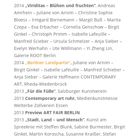
2014
„Viriditas – Blühen und fruchten“
, Andreas
Amrhein – Juliane von Arnim – Christine Sophie
Bloess – Irmgard Bornemann – Margit Buß – Marita
Czepa – Eva Erbacher – Cornelia Genschow – Birgit
Ginkel – Christoph Primm – Isabelle Lafeuille –
Manfred Scieber – Ursula Schmelzer – Anja Sieber –
Evelyn Werhahn – Ute Wöllmann – Yi Zheng Lin,
Galerie ROOT Berlin
2014
„Berliner Landpartie“
,
Juliane von Arnim –
Birgit Ginkel – Isabelle Lafeuille – Manfred Schieber –
Anja Sieber – Galerie Hoffmann CONTEMPORARY
ART, Rheda-Wiedenbrück
2013
„Für die Fülle“
, Salzburger Kunstverein
2013
Contemporary art ruhr,
Medienkunstmesse
Welterbe Zollverein Essen
2013
Preview ART FAIR BERLIN
2013
„Stadt, Land – und
Mensch“
, Kunst am
Spreeknie mit Steffen Blunk, Sabine Burmester, Birgit
Ginkel, Martin Koroscha, Susanne Kraißer, Stefan