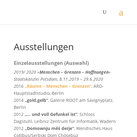
Ausstellungen
Einzelausstellungen (Auswahl)
2019/ 2020 »
Menschen – Grenzen – Hoffnungen
«
Staatskanzlei Potsdam, 8.11.2019 – 29.6.2020
2016
„Räume – Menschen – Grenzen“
, ARD-
Hauptstadtstudio, Berlin
2014
„gold.gelb“
, Galerie ROOT am Savignyplatz,
Berlin
2012
„… und voll Gefunkel ist“
, Schloss
Dagstuhl, Leibniz Zentrum für Informatik, Wadern
2012
„Domownju
měś
derje“
, Wendisches Haus
Cottbus/Serbski Dom Chóśebuz