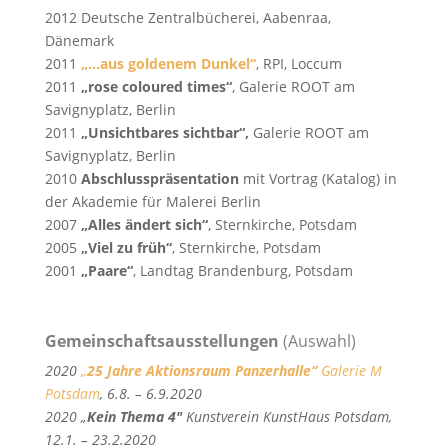
2012 Deutsche Zentralbücherei, Aabenraa,
Dänemark
2011
„…aus goldenem Dunkel“
, RPI, Loccum
2011
„rose coloured times“
, Galerie ROOT am
Savignyplatz, Berlin
2011
„Unsichtbares sichtbar“,
Galerie ROOT am
Savignyplatz, Berlin
2010
Abschlusspräsentation
mit Vortrag (Katalog) in
der Akademie für Malerei Berlin
2007
„Alles ändert sich“
, Sternkirche, Potsdam
2005
„Viel zu früh“
, Sternkirche, Potsdam
2001
„Paare“
, Landtag Brandenburg, Potsdam
Gemeinschaftsausstellungen
(Auswahl)
2020
„
25 Jahre Aktionsraum Panzerhalle“
Galerie M
Potsdam
, 6.8. – 6.9.2020
2020 „
Kein Thema 4″
Kunstverein KunstHaus Potsdam,
12.1. – 23.2.2020