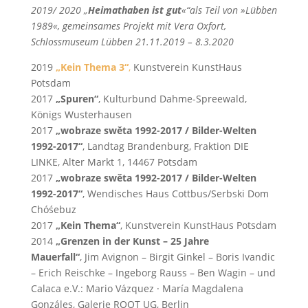
2019/ 2020 „
Heimathaben ist gut
«“als Teil von »Lübben
1989«, gemeinsames Projekt mit Vera Oxfort,
Schlossmuseum Lübben 21.11.2019 – 8.3.2020
2019
„Kein Thema 3“
,
Kunstverein KunstHaus
Potsdam
2017
„Spuren“
, Kulturbund Dahme-Spreewald,
Königs Wusterhausen
2017
„wobraze swěta 1992-2017 / Bilder-Welten
1992-2017“
, Landtag Brandenburg, Fraktion DIE
LINKE, Alter Markt 1, 14467 Potsdam
2017
„wobraze swěta 1992-2017 / Bilder-Welten
1992-2017“
, Wendisches Haus Cottbus/Serbski Dom
Chóśebuz
2017
„Kein Thema“
, Kunstverein KunstHaus Potsdam
2014
„Grenzen in der Kunst – 25 Jahre
Mauerfall“
, Jim Avignon – Birgit Ginkel – Boris Ivandic
– Erich Reischke – Ingeborg Rauss – Ben Wagin – und
Calaca e.V.: Mario Vázquez · María Magdalena
Gonzáles, Galerie ROOT UG, Berlin